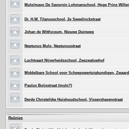
Mulo/mavo De Savornin Lohmanschool, Hoge Prins Willem
Dr. H.W. Tilanusschool, 2e Sweelinckstraat
Johan de Wittlyceum, Nieuwe Duinweg
Neptunus Mulo, Neptunusstraat
Luchtvaart Nijverheidsschool, Zeezwaluwhof
Middelbare School voor Scheepswertuigkundigen, Zwaard
Paulus Buijsstraat (mulo?)
Derde Christelijke Huishoudschool, Vissershavenstraat
Reünies