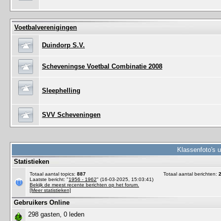
Voetbalverenigingen
Duindorp S.V.
Scheveningse Voetbal Combinatie 2008
Sleephelling
SVV Scheveningen
Klassenfoto's 
Statistieken
Totaal aantal topics:
887
Totaal aantal berichten:
Laatste bericht: "
1956 - 1962
" (16-03-2025, 15:03:41)
Bekijk de meest recente berichten op het forum.
[Meer statistieken]
Gebruikers Online
298 gasten, 0 leden