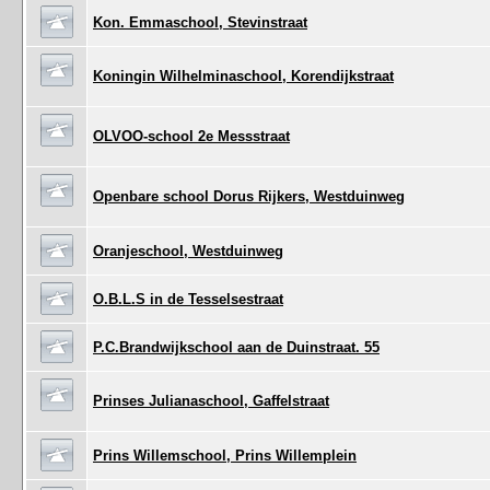
Kon. Emmaschool, Stevinstraat
Koningin Wilhelminaschool, Korendijkstraat
OLVOO-school 2e Messstraat
Openbare school Dorus Rijkers, Westduinweg
Oranjeschool, Westduinweg
O.B.L.S in de Tesselsestraat
P.C.Brandwijkschool aan de Duinstraat. 55
Prinses Julianaschool, Gaffelstraat
Prins Willemschool, Prins Willemplein