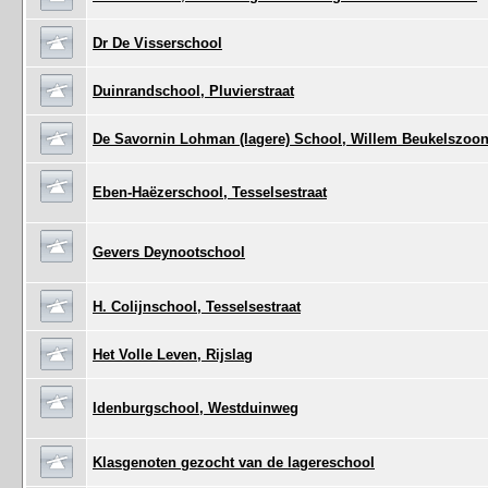
Dr De Visserschool
Duinrandschool, Pluvierstraat
De Savornin Lohman (lagere) School, Willem Beukelszoon
Eben-Haëzerschool, Tesselsestraat
Gevers Deynootschool
H. Colijnschool, Tesselsestraat
Het Volle Leven, Rijslag
Idenburgschool, Westduinweg
Klasgenoten gezocht van de lagereschool